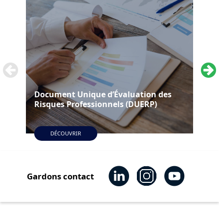
Document Unique d’Évaluation des
Acc
Risques Professionnels (DUERP)
pré
DÉCOUVRIR
Gardons contact