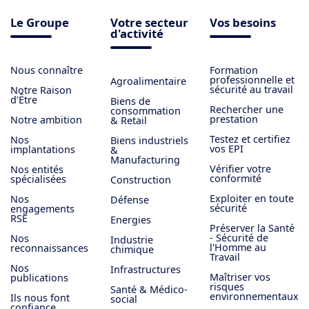
Le Groupe
Votre secteur
Vos besoins
d'activité
Nous connaître
Formation
professionnelle et
Agroalimentaire
sécurité au travail
Notre Raison
d'Être
Biens de
Rechercher une
consommation
prestation
Notre ambition
& Retail
Testez et certifiez
Nos
Biens industriels
vos EPI
implantations
&
Manufacturing
Vérifier votre
Nos entités
conformité
spécialisées
Construction
Exploiter en toute
Nos
Défense
sécurité
engagements
RSE
Energies
Préserver la Santé
- Sécurité de
Nos
Industrie
l'Homme au
reconnaissances
chimique
Travail
Nos
Infrastructures
Maîtriser vos
publications
risques
Santé & Médico-
environnementaux
Ils nous font
social
confiance