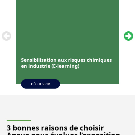
Sensibilisation aux risques chimiques
Cla
en industrie (E-learning)
pré
DÉCOUVRIR
3 bonnes raisons de choisir
Apave
pour évaluer l’exposition