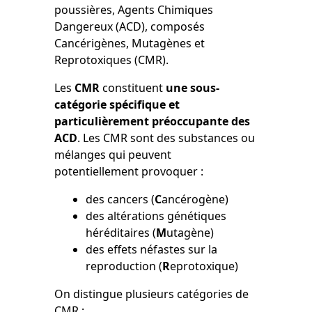
poussières, Agents Chimiques
Dangereux (ACD), composés
Cancérigènes, Mutagènes et
Reprotoxiques (CMR).
Les
CMR
constituent
une sous-
catégorie spécifique et
particulièrement préoccupante des
ACD
. Les CMR sont des substances ou
mélanges qui peuvent
potentiellement provoquer :
des cancers (
C
ancérogène)
des altérations génétiques
héréditaires (
M
utagène)
des effets néfastes sur la
reproduction (
R
eprotoxique)
On distingue plusieurs catégories de
CMR :