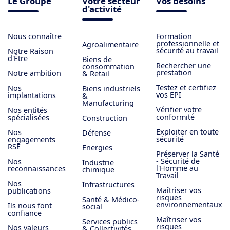
Le Groupe
Votre secteur
Vos besoins
d'activité
Nous connaître
Formation
professionnelle et
Agroalimentaire
sécurité au travail
Notre Raison
d'Être
Biens de
Rechercher une
consommation
prestation
Notre ambition
& Retail
Testez et certifiez
Nos
Biens industriels
vos EPI
implantations
&
Manufacturing
Vérifier votre
Nos entités
conformité
spécialisées
Construction
Exploiter en toute
Nos
Défense
sécurité
engagements
RSE
Energies
Préserver la Santé
- Sécurité de
Nos
Industrie
l'Homme au
reconnaissances
chimique
Travail
Nos
Infrastructures
Maîtriser vos
publications
risques
Santé & Médico-
environnementaux
Ils nous font
social
confiance
Maîtriser vos
Services publics
risques
Nos valeurs
& Collectivités