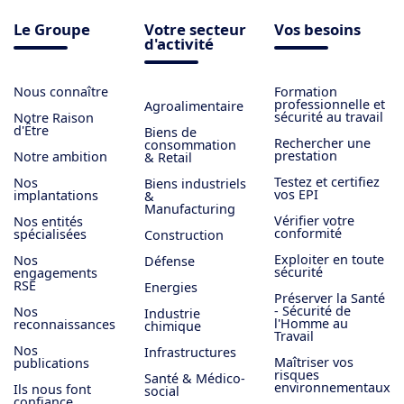
Le Groupe
Votre secteur
Vos besoins
d'activité
Nous connaître
Formation
professionnelle et
Agroalimentaire
sécurité au travail
Notre Raison
d'Être
Biens de
Rechercher une
consommation
prestation
Notre ambition
& Retail
Testez et certifiez
Nos
Biens industriels
vos EPI
implantations
&
Manufacturing
Vérifier votre
Nos entités
conformité
spécialisées
Construction
Exploiter en toute
Nos
Défense
sécurité
engagements
RSE
Energies
Préserver la Santé
- Sécurité de
Nos
Industrie
l'Homme au
reconnaissances
chimique
Travail
Nos
Infrastructures
Maîtriser vos
publications
risques
Santé & Médico-
environnementaux
Ils nous font
social
confiance