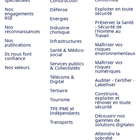
spécialisées
Construction
Exploiter en toute
Nos
Défense
sécurité
engagements
RSE
Energies
Préserver la Santé
- Sécurité de
Nos
Industrie
l'Homme au
reconnaissances
chimique
Travail
Nos
Infrastructures
Maîtriser vos
publications
risques
Santé & Médico-
environnementaux
Ils nous font
social
confiance
Maîtriser vos
Services publics
risques
Nos valeurs
& Collectivités
numériques
Télécoms &
Auditer - Certifier -
Digital
Labelliser
Tertiaire
Construire,
exploiter et
Tourisme
rénover en toute
sécurité
TPE-PME et
Indépendants
Découvrir nos
gammes de
Transports
solutions digitales
Atteindre la
sobriété