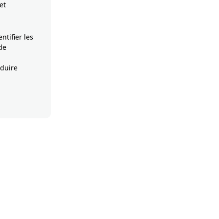
et
ntifier les
de
éduire