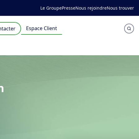
Le Groupe
Presse
Nous rejoindre
Nous trouver
Espace Client
tacter
n