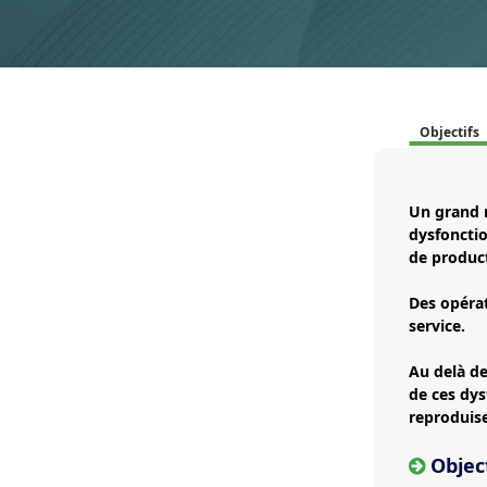
Objectifs
Un grand n
dysfoncti
de product
Des opéra
service.
Au delà de
de ces dys
reproduis
Object