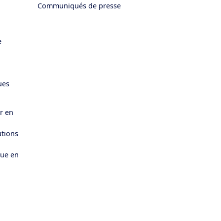
Communiqués de presse
e
ues
er en
tions
que en