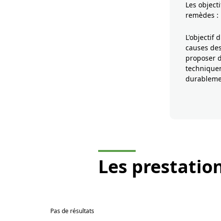
Les object
remèdes :
L'objectif 
causes des
proposer d
techniquem
durablemen
Les
prestation
Pas de résultats