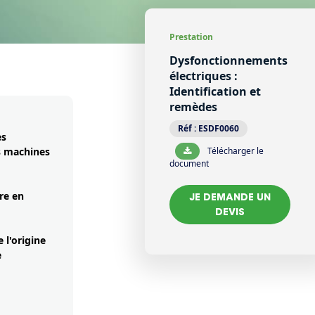
Prestation
Dysfonctionnements
électriques :
Identification et
remèdes
Réf :
ESDF0060
es
s machines
Télécharger le
document
re en
JE DEMANDE UN
DEVIS
 l'origine
e