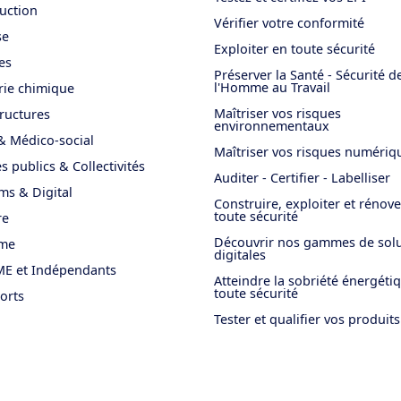
uction
Vérifier votre conformité
se
Exploiter en toute sécurité
es
Préserver la Santé - Sécurité d
l'Homme au Travail
rie chimique
Maîtriser vos risques
tructures
environnementaux
& Médico-social
Maîtriser vos risques numériq
s publics & Collectivités
Auditer - Certifier - Labelliser
ms & Digital
Construire, exploiter et rénov
toute sécurité
re
Découvrir nos gammes de solu
sme
digitales
E et Indépendants
Atteindre la sobriété énergéti
toute sécurité
orts
Tester et qualifier vos produits