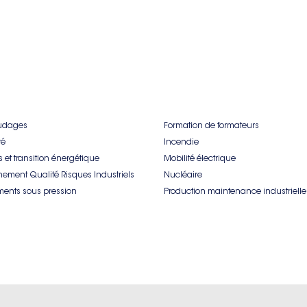
udages
Formation de formateurs
té
Incendie
 et transition énergétique
Mobilité électrique
nement Qualité Risques Industriels
Nucléaire
ents sous pression
Production maintenance industrielle