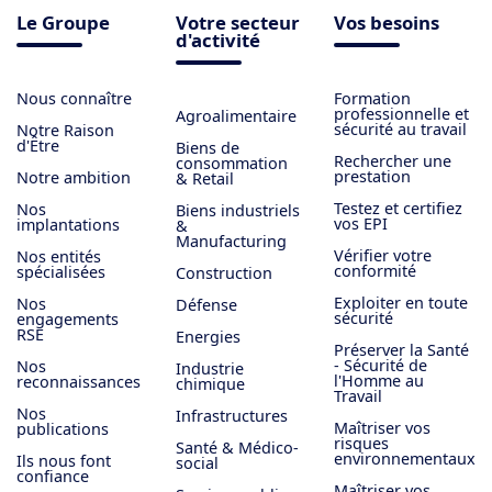
Le Groupe
Votre secteur
Vos besoins
d'activité
Nous connaître
Formation
professionnelle et
Agroalimentaire
sécurité au travail
Notre Raison
d'Être
Biens de
Rechercher une
consommation
prestation
Notre ambition
& Retail
Testez et certifiez
Nos
Biens industriels
vos EPI
implantations
&
Manufacturing
Vérifier votre
Nos entités
conformité
spécialisées
Construction
Exploiter en toute
Nos
Défense
sécurité
engagements
RSE
Energies
Préserver la Santé
- Sécurité de
Nos
Industrie
l'Homme au
reconnaissances
chimique
Travail
Nos
Infrastructures
Maîtriser vos
publications
risques
Santé & Médico-
environnementaux
Ils nous font
social
confiance
Maîtriser vos