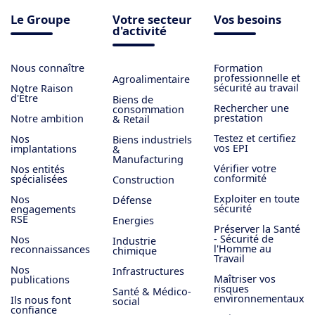
Le Groupe
Votre secteur
Vos besoins
d'activité
Nous connaître
Formation
professionnelle et
Agroalimentaire
sécurité au travail
Notre Raison
d'Être
Biens de
Rechercher une
consommation
prestation
Notre ambition
& Retail
Testez et certifiez
Nos
Biens industriels
vos EPI
implantations
&
Manufacturing
Vérifier votre
Nos entités
conformité
spécialisées
Construction
Exploiter en toute
Nos
Défense
sécurité
engagements
RSE
Energies
Préserver la Santé
- Sécurité de
Nos
Industrie
l'Homme au
reconnaissances
chimique
Travail
Nos
Infrastructures
Maîtriser vos
publications
risques
Santé & Médico-
environnementaux
Ils nous font
social
confiance