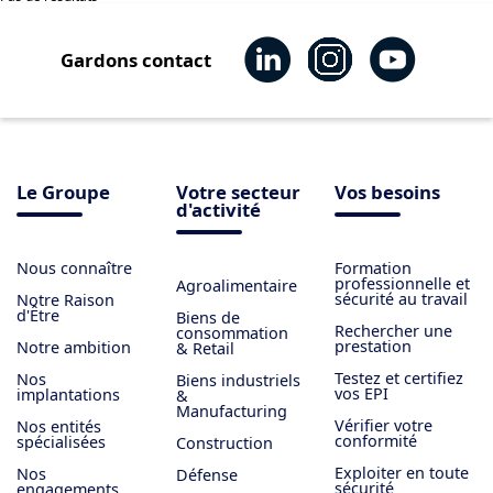
Gardons contact
Le Groupe
Votre secteur
Vos besoins
d'activité
Nous connaître
Formation
professionnelle et
Agroalimentaire
sécurité au travail
Notre Raison
d'Être
Biens de
Rechercher une
consommation
prestation
Notre ambition
& Retail
Testez et certifiez
Nos
Biens industriels
vos EPI
implantations
&
Manufacturing
Vérifier votre
Nos entités
conformité
spécialisées
Construction
Exploiter en toute
Nos
Défense
sécurité
engagements