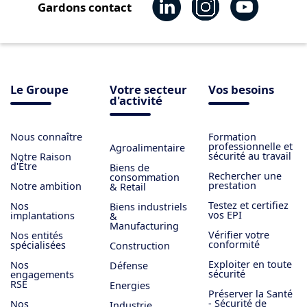
Gardons contact
Le Groupe
Votre secteur
Vos besoins
d'activité
Nous connaître
Formation
professionnelle et
Agroalimentaire
sécurité au travail
Notre Raison
d'Être
Biens de
Rechercher une
consommation
prestation
Notre ambition
& Retail
Testez et certifiez
Nos
Biens industriels
vos EPI
implantations
&
Manufacturing
Vérifier votre
Nos entités
conformité
spécialisées
Construction
Exploiter en toute
Nos
Défense
sécurité
engagements
RSE
Energies
Préserver la Santé
- Sécurité de
Nos
Industrie