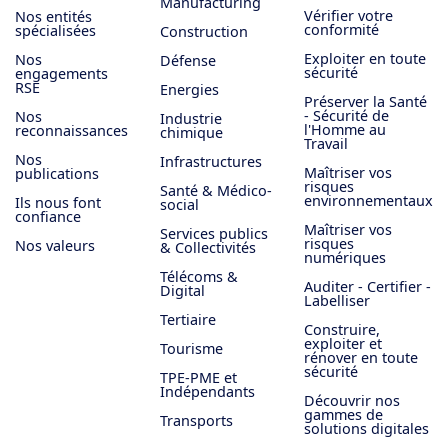
Manufacturing
Vérifier votre
Nos entités
conformité
spécialisées
Construction
Exploiter en toute
Nos
Défense
sécurité
engagements
RSE
Energies
Préserver la Santé
- Sécurité de
Nos
Industrie
l'Homme au
reconnaissances
chimique
Travail
Nos
Infrastructures
Maîtriser vos
publications
risques
Santé & Médico-
environnementaux
Ils nous font
social
confiance
Maîtriser vos
Services publics
risques
Nos valeurs
& Collectivités
numériques
Télécoms &
Auditer - Certifier -
Digital
Labelliser
Tertiaire
Construire,
exploiter et
Tourisme
rénover en toute
sécurité
TPE-PME et
Indépendants
Découvrir nos
gammes de
Transports
solutions digitales