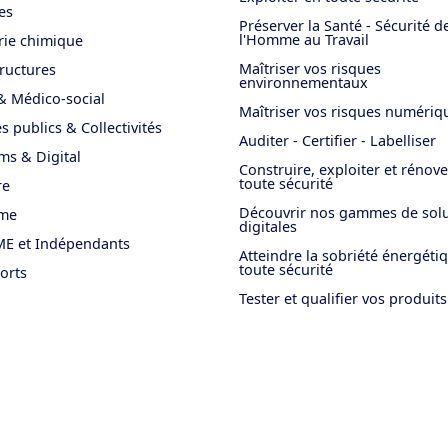
es
Préserver la Santé - Sécurité d
l'Homme au Travail
rie chimique
Maîtriser vos risques
tructures
environnementaux
& Médico-social
Maîtriser vos risques numériq
s publics & Collectivités
Auditer - Certifier - Labelliser
ms & Digital
Construire, exploiter et rénov
toute sécurité
re
Découvrir nos gammes de solu
sme
digitales
E et Indépendants
Atteindre la sobriété énergéti
toute sécurité
orts
Tester et qualifier vos produits