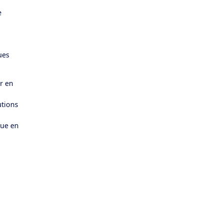
e
ues
er en
tions
que en