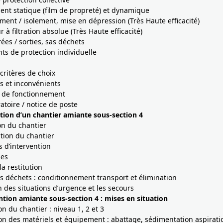
ent statique (film de propreté) et dynamique
ement / isolement, mise en dépression (Très Haute efficacité)
r à filtration absolue (Très Haute efficacité)
rées / sorties, sas déchets
s de protection individuelle
critères de choix
s et inconvénients
s de fonctionnement
toire / notice de poste
ation d’un chantier amiante sous-section 4
ion du chantier
tion du chantier
 d’intervention
les
 la restitution
s déchets : conditionnement transport et élimination
n des situations d’urgence et les secours
ntion amiante sous-section 4 : mises en situation
n du chantier : niveau 1, 2 et 3
on des matériels et équipement : abattage, sédimentation aspirat