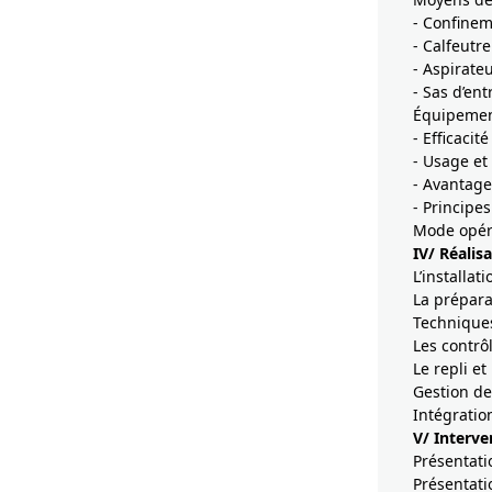
- Confinem
- Calfeutr
- Aspirateu
- Sas d’ent
Équipement
- Efficacité
- Usage et 
- Avantage
- Principe
Mode opéra
IV/ Réalis
L’installat
La prépara
Techniques
Les contrô
Le repli et
Gestion de
Intégratio
V/ Interve
Présentatio
Présentati