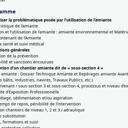
ramme
riser la problématique posée par l’utilisation de l’amiante
ristique de l’amiante
ion et l’utilisation de l’amiante : amiante environnemental et Matéri
ontenant de l’Amiante
a santé et suivi médical
itions générales
tion de la prévention
lité et sanctions encourues
ption d’un chantier amiante dit de « sous-section 4 »
 amiante : Dossier Technique Amiante et Repérages amiante Avant
bâtis, industries, navires, Travaux Publics, etc.)
ervenant / sous-section 3 et sous-section 4, processus et niveau d’ex
ite d’Exposition Professionnelle
ttage, sédimentation et/ou aspiration
temps de repos, pénibilité de l’intervention
on chantiers de niveau 1, 2 et 3 / aéraulique
e substitution
, formations et suivi
protection collective