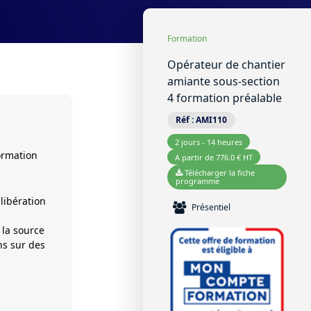
Formation
Opérateur de chantier
amiante sous-section
4 formation préalable
Réf :
AMI110
2 jours - 14 heures
ormation
A partir de 776.0 € HT
Télécharger la fiche
programme
 libération
Présentiel
 la source
ns sur des