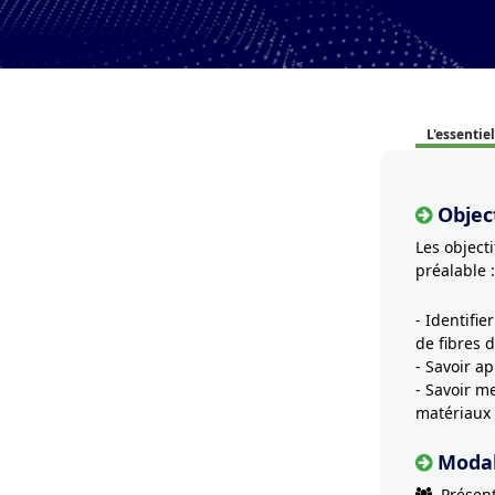
L'essentiel
Object
Les object
préalable :
- Identifie
de fibres 
- Savoir a
- Savoir m
matériaux 
Modal
Présent