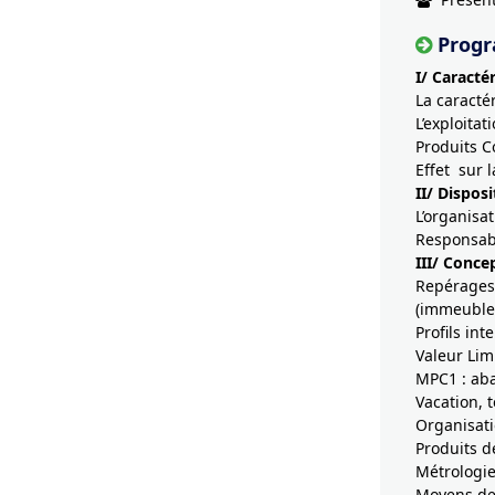
Prog
I/ Caracté
La caracté
L’exploitat
Produits C
Effet sur l
II/ Dispos
L’organisa
Responsabi
III/ Conce
Repérages
(immeubles 
Profils int
Valeur Lim
MPC1 : aba
Vacation, 
Organisati
Produits d
Métrologie
Moyens de 