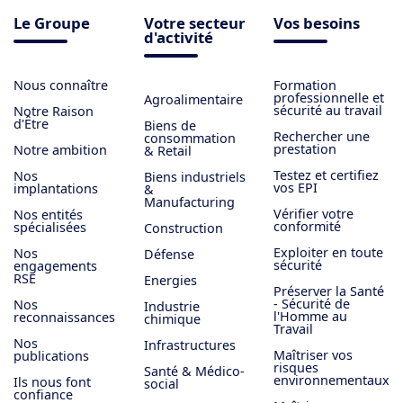
Le Groupe
Votre secteur
Vos besoins
d'activité
Nous connaître
Formation
professionnelle et
Agroalimentaire
sécurité au travail
Notre Raison
d'Être
Biens de
Rechercher une
consommation
prestation
Notre ambition
& Retail
Testez et certifiez
Nos
Biens industriels
vos EPI
implantations
&
Manufacturing
Vérifier votre
Nos entités
conformité
spécialisées
Construction
Exploiter en toute
Nos
Défense
sécurité
engagements
RSE
Energies
Préserver la Santé
- Sécurité de
Nos
Industrie
l'Homme au
reconnaissances
chimique
Travail
Nos
Infrastructures
Maîtriser vos
publications
risques
Santé & Médico-
environnementaux
Ils nous font
social
confiance