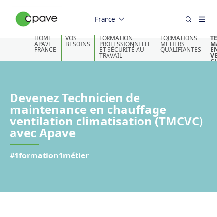
France
HOME
VOS
FORMATION
FORMATIONS
T
APAVE
BESOINS
PROFESSIONNELLE
MÉTIERS
M
FRANCE
ET SÉCURITÉ AU
QUALIFIANTES
E
TRAVAIL
V
C
Devenez Technicien de
maintenance en chauffage
ventilation climatisation (TMCVC)
avec Apave
#1formation1métier