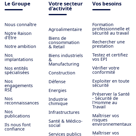
Le Groupe
Votre secteur
Vos besoins
d'activité
Nous connaître
Formation
professionnelle et
Agroalimentaire
sécurité au travail
Notre Raison
d'Être
Biens de
Rechercher une
consommation
prestation
Notre ambition
& Retail
Testez et certifiez
Nos
Biens industriels
vos EPI
implantations
&
Manufacturing
Vérifier votre
Nos entités
conformité
spécialisées
Construction
Exploiter en toute
Nos
Défense
sécurité
engagements
RSE
Energies
Préserver la Santé
- Sécurité de
Nos
Industrie
l'Homme au
reconnaissances
chimique
Travail
Nos
Infrastructures
Maîtriser vos
publications
risques
Santé & Médico-
environnementaux
Ils nous font
social
confiance
Maîtriser vos
Services publics