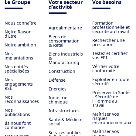
Le Groupe
Votre secteur
Vos besoins
d'activité
Nous connaître
Formation
professionnelle et
Agroalimentaire
sécurité au travail
Notre Raison
d'Être
Biens de
Rechercher une
consommation
prestation
Notre ambition
& Retail
Testez et certifiez
Nos
Biens industriels
vos EPI
implantations
&
Manufacturing
Vérifier votre
Nos entités
conformité
spécialisées
Construction
Exploiter en toute
Nos
Défense
sécurité
engagements
RSE
Energies
Préserver la Santé
- Sécurité de
Nos
Industrie
l'Homme au
reconnaissances
chimique
Travail
Nos
Infrastructures
Maîtriser vos
publications
risques
Santé & Médico-
environnementaux
Ils nous font
social
confiance
Maîtriser vos
Services publics
risques