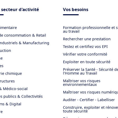
 secteur d'activité
Vos besoins
imentaire
Formation professionnelle et s
au travail
de consommation & Retail
Rechercher une prestation
industriels & Manufacturing
Testez et certifiez vos EPI
uction
Vérifier votre conformité
se
Exploiter en toute sécurité
es
Préserver la Santé - Sécurité d
l'Homme au Travail
rie chimique
Maîtriser vos risques
tructures
environnementaux
& Médico-social
Maîtriser vos risques numériq
s publics & Collectivités
Auditer - Certifier - Labelliser
ms & Digital
Construire, exploiter et rénov
toute sécurité
re