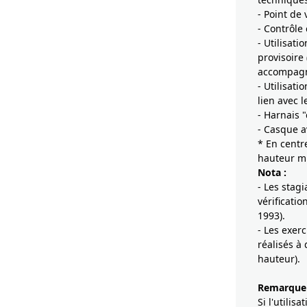
- Point de v
- Contrôle
- Utilisat
provisoire
accompagné
- Utilisat
lien avec 
- Harnais 
- Casque a
* En centr
hauteur mi
Nota :
- Les stagi
vérificati
1993).
- Les exer
réalisés à
hauteur).
Remarque 
Si l'utilis