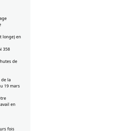
rage
e
t longe) en
N 358
chutes de
 de la
 du 19 mars
être
ravail en
urs fois