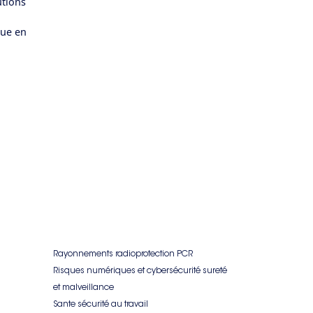
tions
que en
Rayonnements radioprotection PCR
Risques numériques et cybersécurité sureté
et malveillance
Sante sécurité au travail