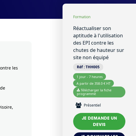
Formation
Réactualiser son
aptitude à l'utilisation
des EPI contre les
chutes de hauteur sur
site non équipé
Réf :
THH005
contre les
1 jour - 7 heures
A partir de 358.0 € HT
 de
Télécharger la fiche
programme
Présentiel
isoire,
JE DEMANDE UN
DEVIS