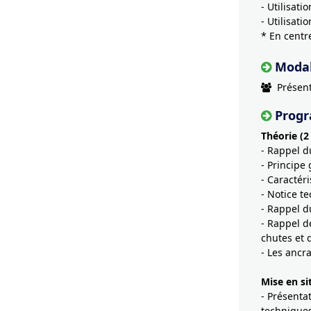
- Utilisat
- Utilisat
* En centr
Modal
Présent
Prog
Théorie (2
- Rappel d
- Principe
- Caractér
- Notice t
- Rappel du
- Rappel d
chutes et 
- Les ancr
Mise en si
- Présenta
technique