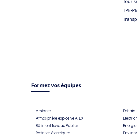
Touri
TPE-PM
Transp
Formez vos équipes
Amiante
Echafa
Atmosphère explosive ATEX
Electrici
Bâtiment Travaux Publics
Energies
Batteries électriques
Environ