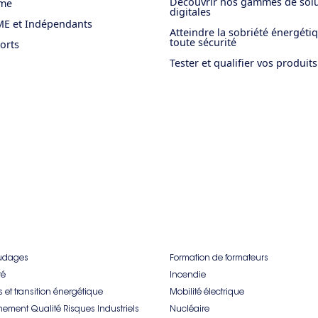
Découvrir nos gammes de solu
sme
digitales
E et Indépendants
Atteindre la sobriété énergéti
toute sécurité
orts
Tester et qualifier vos produits
udages
Formation de formateurs
té
Incendie
 et transition énergétique
Mobilité électrique
nement Qualité Risques Industriels
Nucléaire