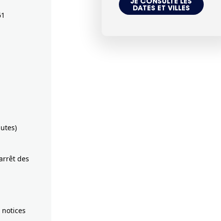
JE CONSULTE LES
DATES ET VILLES
61
hutes)
arrêt des
 notices