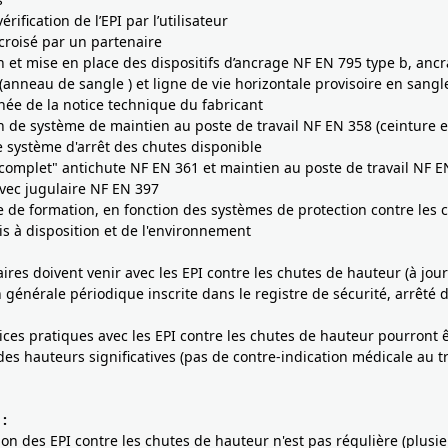
érification de l’EPI par l’utilisateur
 croisé par un partenaire
ion et mise en place des dispositifs d’ancrage NF EN 795 type b, anc
 (anneau de sangle ) et ligne de vie horizontale provisoire en sangl
e de la notice technique du fabricant
ion de système de maintien au poste de travail NF EN 358 (ceinture e
le système d'arrêt des chutes disponible
"complet" antichute NF EN 361 et maintien au poste de travail NF E
vec jugulaire NF EN 397
e de formation, en fonction des systèmes de protection contre les 
s à disposition et de l'environnement
aires doivent venir avec les EPI contre les chutes de hauteur (à jour
on générale périodique inscrite dans le registre de sécurité, arrêté
cices pratiques avec les EPI contre les chutes de hauteur pourront 
 des hauteurs significatives (pas de contre-indication médicale au t
:
ation des EPI contre les chutes de hauteur n'est pas régulière (plusie