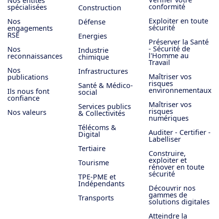
Nos entités
conformité
spécialisées
Construction
Exploiter en toute
Nos
Défense
sécurité
engagements
RSE
Energies
Préserver la Santé
- Sécurité de
Nos
Industrie
l'Homme au
reconnaissances
chimique
Travail
Nos
Infrastructures
Maîtriser vos
publications
risques
Santé & Médico-
environnementaux
Ils nous font
social
confiance
Maîtriser vos
Services publics
risques
Nos valeurs
& Collectivités
numériques
Télécoms &
Auditer - Certifier -
Digital
Labelliser
Tertiaire
Construire,
exploiter et
Tourisme
rénover en toute
sécurité
TPE-PME et
Indépendants
Découvrir nos
gammes de
Transports
solutions digitales
Atteindre la