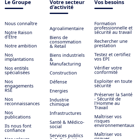
Le Groupe
Votre secteur
Vos besoins
d'activité
Nous connaître
Formation
professionnelle et
Agroalimentaire
sécurité au travail
Notre Raison
d'Être
Biens de
Rechercher une
consommation
prestation
Notre ambition
& Retail
Testez et certifiez
Nos
Biens industriels
vos EPI
implantations
&
Manufacturing
Vérifier votre
Nos entités
conformité
spécialisées
Construction
Exploiter en toute
Nos
Défense
sécurité
engagements
RSE
Energies
Préserver la Santé
- Sécurité de
Nos
Industrie
l'Homme au
reconnaissances
chimique
Travail
Nos
Infrastructures
Maîtriser vos
publications
risques
Santé & Médico-
environnementaux
Ils nous font
social
confiance
Maîtriser vos
Services publics
risques