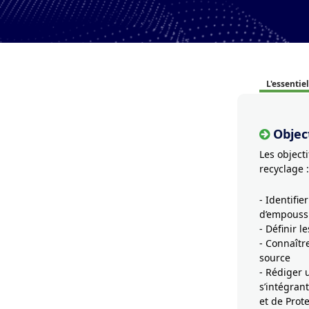
L'essentiel
Object
Les object
recyclage :
- Identifie
d’empouss
- Définir 
- Connaîtr
source
- Rédiger 
s’intégran
et de Prote