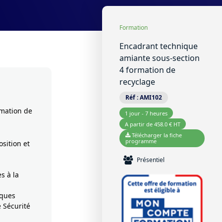
Formation
Encadrant technique
amiante sous-section
4 formation de
recyclage
Réf :
AMI102
rmation de
1 jour - 7 heures
A partir de 458.0 € HT
Télécharger la fiche
programme
osition et
Présentiel
s à la
sques
e Sécurité