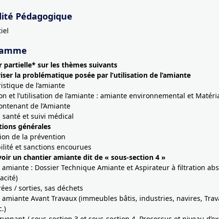
ité Pédagogique
iel
ramme
r partielle* sur les thèmes suivants
riser la problématique posée par l’utilisation de l’amiante
ristique de l’amiante
ion et l’utilisation de l’amiante : amiante environnemental et Matéri
ontenant de l’Amiante
a santé et suivi médical
itions générales
tion de la prévention
lité et sanctions encourues
voir un chantier amiante dit de « sous-section 4 »
amiante : Dossier Technique Amiante et Aspirateur à filtration abs
acité)
rées / sorties, sas déchets
amiante Avant Travaux (immeubles bâtis, industries, navires, Tra
.)
ervenant / sous-section 3 et sous-section 4, Processus et niveau d’ex