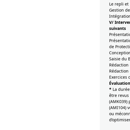
Le repli et
Gestion de
Intégratio
V/ Interve
suivants
Présentatio
Présentati
de Protect
Conception
Saisie du
Rédaction 
Rédaction 
Exercices 
Évaluation
*
La durée
être revus
(AMK039) p
(AMI104) v
ou méconna
d’optimise