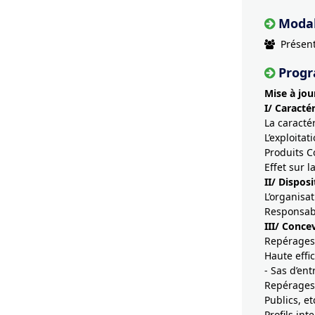
Modal
Présent
Prog
Mise à jou
I/ Caracté
La caracté
L’exploitat
Produits C
Effet sur l
II/ Dispos
L’organisa
Responsabi
III/ Conce
Repérages 
Haute effic
- Sas d’ent
Repérages 
Publics, etc
Profils int