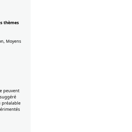
les thèmes
ion, Moyens
ne peuvent
 suggéré
u préalable
périmentés