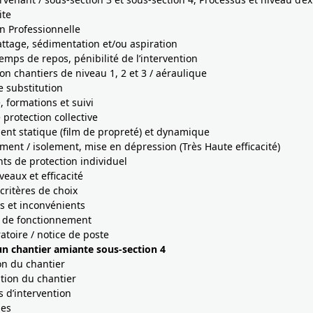
ite
on Professionnelle
ttage, sédimentation et/ou aspiration
temps de repos, pénibilité de l’intervention
on chantiers de niveau 1, 2 et 3 / aéraulique
e substitution
, formations et suivi
protection collective
ent statique (film de propreté) et dynamique
ement / isolement, mise en dépression (Très Haute efficacité)
s de protection individuel
veaux et efficacité
critères de choix
s et inconvénients
s de fonctionnement
toire / notice de poste
un chantier amiante sous-section 4
ion du chantier
tion du chantier
 d’intervention
les