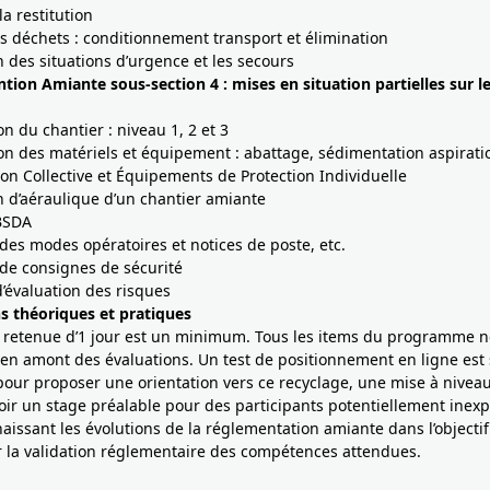
 la restitution
s déchets : conditionnement transport et élimination
n des situations d’urgence et les secours
ntion Amiante sous-section 4 : mises en situation partielles sur 
n du chantier : niveau 1, 2 et 3
on des matériels et équipement : abattage, sédimentation aspirat
ion Collective et Équipements de Protection Individuelle
 d’aéraulique d’un chantier amiante
 BSDA
des modes opératoires et notices de poste, etc.
de consignes de sécurité
d’évaluation des risques
s théoriques et pratiques
 retenue d’1 jour est un minimum. Tous les items du programme 
 en amont des évaluations. Un test de positionnement en ligne est
our proposer une orientation vers ce recyclage, une mise à nivea
oir un stage préalable pour des participants potentiellement inex
issant les évolutions de la réglementation amiante dans l’objectif
r la validation réglementaire des compétences attendues.