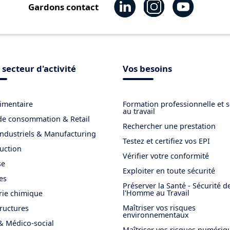
Gardons contact
 secteur d'activité
Vos besoins
imentaire
Formation professionnelle et s
au travail
de consommation & Retail
Rechercher une prestation
industriels & Manufacturing
Testez et certifiez vos EPI
uction
Vérifier votre conformité
se
Exploiter en toute sécurité
es
Préserver la Santé - Sécurité d
l'Homme au Travail
rie chimique
Maîtriser vos risques
tructures
environnementaux
& Médico-social
Maîtriser vos risques numériq