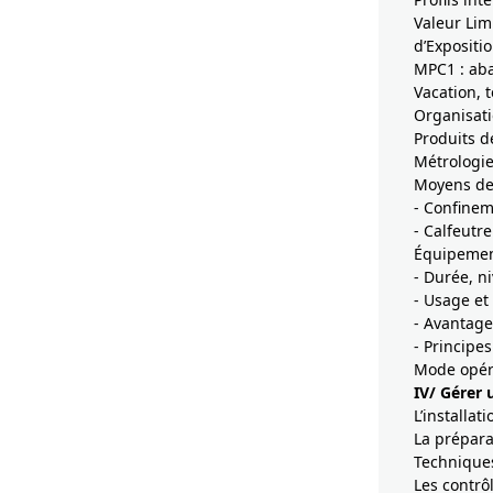
Valeur Lim
d’Expositi
MPC1 : aba
Vacation, 
Organisati
Produits d
Métrologie
Moyens de 
- Confinem
- Calfeutr
Équipement
- Durée, ni
- Usage et 
- Avantage
- Principe
Mode opéra
IV/ Gérer 
L’installat
La prépara
Techniques
Les contrô