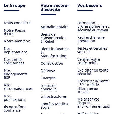
Le Groupe
Votre secteur
Vos besoins
d'activité
Nous connaître
Formation
professionnelle et
Agroalimentaire
sécurité au travail
Notre Raison
d'Être
Biens de
Rechercher une
consommation
prestation
Notre ambition
& Retail
Testez et certifiez
Nos
Biens industriels
vos EPI
implantations
&
Manufacturing
Vérifier votre
Nos entités
conformité
spécialisées
Construction
Exploiter en toute
Nos
Défense
sécurité
engagements
RSE
Energies
Préserver la Santé
- Sécurité de
Nos
Industrie
l'Homme au
reconnaissances
chimique
Travail
Nos
Infrastructures
Maîtriser vos
publications
risques
Santé & Médico-
environnementaux
Ils nous font
social
confiance
Maîtriser vos