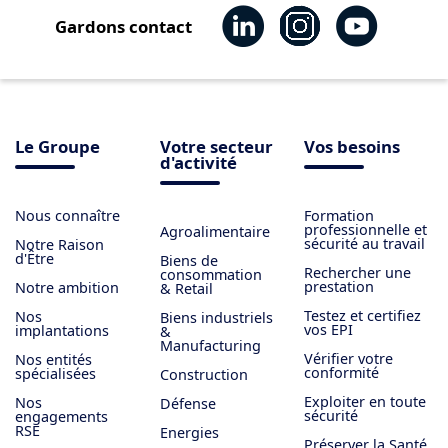
Gardons contact
Le Groupe
Votre secteur
Vos besoins
d'activité
Nous connaître
Formation
professionnelle et
Agroalimentaire
sécurité au travail
Notre Raison
d'Être
Biens de
Rechercher une
consommation
prestation
Notre ambition
& Retail
Testez et certifiez
Nos
Biens industriels
vos EPI
implantations
&
Manufacturing
Vérifier votre
Nos entités
conformité
spécialisées
Construction
Exploiter en toute
Nos
Défense
sécurité
engagements
RSE
Energies
Préserver la Santé