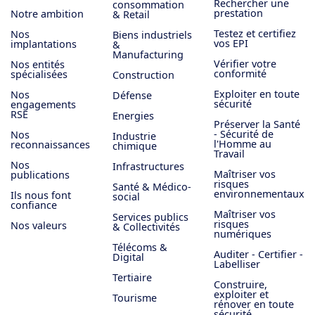
Rechercher une
consommation
prestation
Notre ambition
& Retail
Testez et certifiez
Nos
Biens industriels
vos EPI
implantations
&
Manufacturing
Vérifier votre
Nos entités
conformité
spécialisées
Construction
Exploiter en toute
Nos
Défense
sécurité
engagements
RSE
Energies
Préserver la Santé
- Sécurité de
Nos
Industrie
l'Homme au
reconnaissances
chimique
Travail
Nos
Infrastructures
Maîtriser vos
publications
risques
Santé & Médico-
environnementaux
Ils nous font
social
confiance
Maîtriser vos
Services publics
risques
Nos valeurs
& Collectivités
numériques
Télécoms &
Auditer - Certifier -
Digital
Labelliser
Tertiaire
Construire,
exploiter et
Tourisme
rénover en toute
sécurité