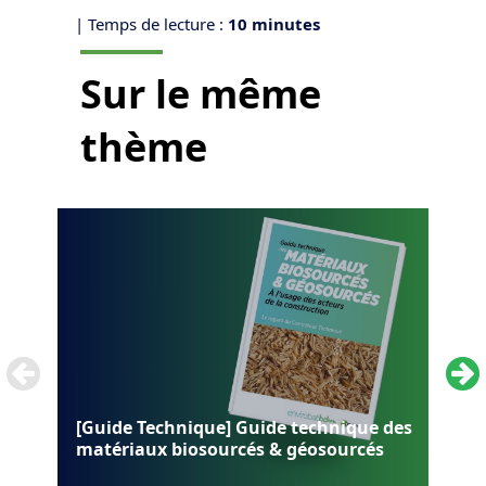
| Temps de lecture :
10 minutes
Sur le même
thème
[Guide Technique] Guide technique des
matériaux biosourcés & géosourcés
[In