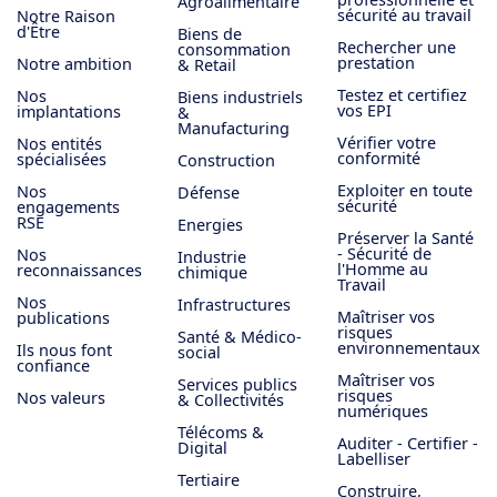
Agroalimentaire
sécurité au travail
Notre Raison
d'Être
Biens de
Rechercher une
consommation
prestation
Notre ambition
& Retail
Testez et certifiez
Nos
Biens industriels
vos EPI
implantations
&
Manufacturing
Vérifier votre
Nos entités
conformité
spécialisées
Construction
Exploiter en toute
Nos
Défense
sécurité
engagements
RSE
Energies
Préserver la Santé
- Sécurité de
Nos
Industrie
l'Homme au
reconnaissances
chimique
Travail
Nos
Infrastructures
Maîtriser vos
publications
risques
Santé & Médico-
environnementaux
Ils nous font
social
confiance
Maîtriser vos
Services publics
risques
Nos valeurs
& Collectivités
numériques
Télécoms &
Auditer - Certifier -
Digital
Labelliser
Tertiaire
Construire,