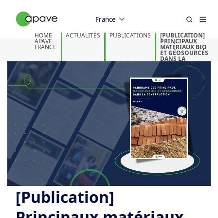
France
HOME
ACTUALITÉS
PUBLICATIONS
[PUBLICATION]
APAVE
PRINCIPAUX
FRANCE
MATÉRIAUX BIO
ET GÉOSOURCÉS
DANS LA
CONSTRUCTION
[Publication]
Principaux matériaux