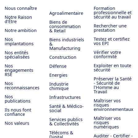
Nous connaître
Formation
professionnelle et
Agroalimentaire
sécurité au travail
Notre Raison
d'Être
Biens de
Rechercher une
consommation
prestation
Notre ambition
& Retail
Testez et certifiez
Nos
Biens industriels
vos EPI
implantations
&
Manufacturing
Vérifier votre
Nos entités
conformité
spécialisées
Construction
Exploiter en toute
Nos
Défense
sécurité
engagements
RSE
Energies
Préserver la Santé
- Sécurité de
Nos
Industrie
l'Homme au
reconnaissances
chimique
Travail
Nos
Infrastructures
Maîtriser vos
publications
risques
Santé & Médico-
environnementaux
Ils nous font
social
confiance
Maîtriser vos
Services publics
risques
Nos valeurs
& Collectivités
numériques
Télécoms &
Auditer - Certifier -
Digital