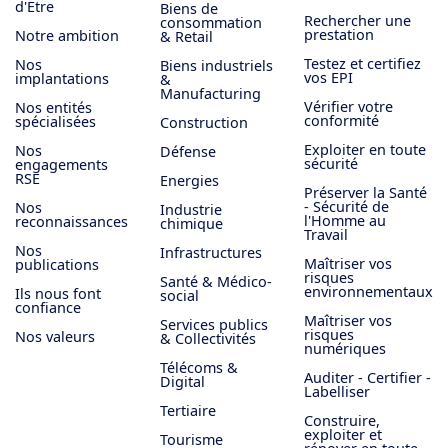
d'Être
Biens de
Rechercher une
consommation
prestation
Notre ambition
& Retail
Testez et certifiez
Nos
Biens industriels
vos EPI
implantations
&
Manufacturing
Vérifier votre
Nos entités
conformité
spécialisées
Construction
Exploiter en toute
Nos
Défense
sécurité
engagements
RSE
Energies
Préserver la Santé
- Sécurité de
Nos
Industrie
l'Homme au
reconnaissances
chimique
Travail
Nos
Infrastructures
Maîtriser vos
publications
risques
Santé & Médico-
environnementaux
Ils nous font
social
confiance
Maîtriser vos
Services publics
risques
Nos valeurs
& Collectivités
numériques
Télécoms &
Auditer - Certifier -
Digital
Labelliser
Tertiaire
Construire,
exploiter et
Tourisme