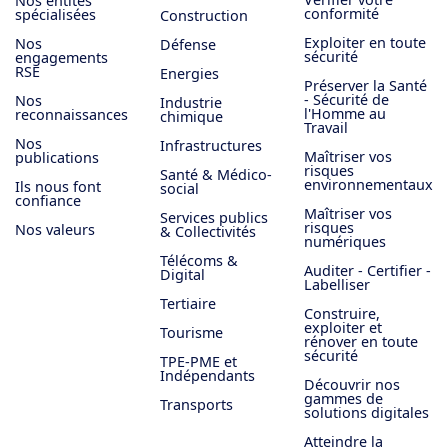
Nos entités
conformité
spécialisées
Construction
Exploiter en toute
Nos
Défense
sécurité
engagements
RSE
Energies
Préserver la Santé
- Sécurité de
Nos
Industrie
l'Homme au
reconnaissances
chimique
Travail
Nos
Infrastructures
Maîtriser vos
publications
risques
Santé & Médico-
environnementaux
Ils nous font
social
confiance
Maîtriser vos
Services publics
risques
Nos valeurs
& Collectivités
numériques
Télécoms &
Auditer - Certifier -
Digital
Labelliser
Tertiaire
Construire,
exploiter et
Tourisme
rénover en toute
sécurité
TPE-PME et
Indépendants
Découvrir nos
gammes de
Transports
solutions digitales
Atteindre la