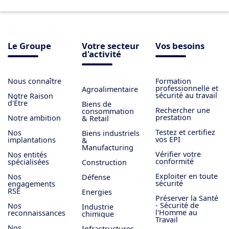
Le Groupe
Votre secteur
Vos besoins
d'activité
Nous connaître
Formation
professionnelle et
Agroalimentaire
sécurité au travail
Notre Raison
d'Être
Biens de
Rechercher une
consommation
prestation
Notre ambition
& Retail
Testez et certifiez
Nos
Biens industriels
vos EPI
implantations
&
Manufacturing
Vérifier votre
Nos entités
conformité
spécialisées
Construction
Exploiter en toute
Nos
Défense
sécurité
engagements
RSE
Energies
Préserver la Santé
- Sécurité de
Nos
Industrie
l'Homme au
reconnaissances
chimique
Travail
Nos
Infrastructures