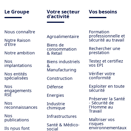
Le Groupe
Votre secteur
Vos besoins
d'activité
Nous connaître
Formation
professionnelle et
Agroalimentaire
sécurité au travail
Notre Raison
d'Être
Biens de
Rechercher une
consommation
prestation
Notre ambition
& Retail
Testez et certifiez
Nos
Biens industriels
vos EPI
implantations
&
Manufacturing
Vérifier votre
Nos entités
conformité
spécialisées
Construction
Exploiter en toute
Nos
Défense
sécurité
engagements
RSE
Energies
Préserver la Santé
- Sécurité de
Nos
Industrie
l'Homme au
reconnaissances
chimique
Travail
Nos
Infrastructures
Maîtriser vos
publications
risques
Santé & Médico-
environnementaux
Ils nous font
social