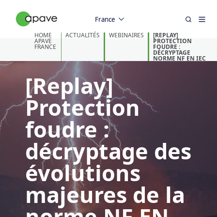
France
HOME
ACTUALITÉS
WEBINAIRES
[REPLAY]
APAVE
PROTECTION
FRANCE
FOUDRE :
DÉCRYPTAGE
NORME NF EN IEC
62305-2
[Replay]
Protection
foudre :
décryptage des
évolutions
majeures de la
norme NF EN