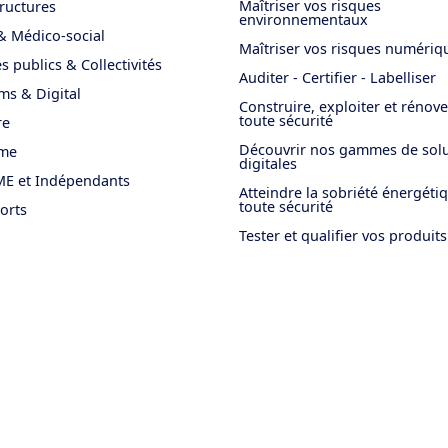
Maîtriser vos risques
tructures
environnementaux
& Médico-social
Maîtriser vos risques numériq
s publics & Collectivités
Auditer - Certifier - Labelliser
ms & Digital
Construire, exploiter et rénov
toute sécurité
re
Découvrir nos gammes de solu
sme
digitales
E et Indépendants
Atteindre la sobriété énergéti
toute sécurité
orts
Tester et qualifier vos produits