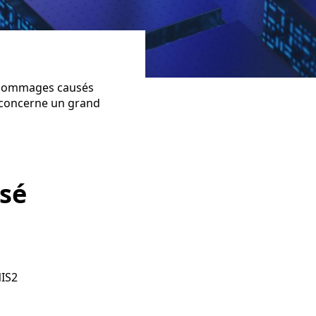
es dommages causés
e concerne un grand
isé
NIS2