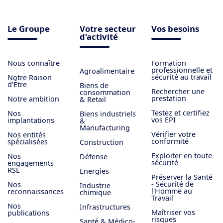
Le Groupe
Votre secteur
Vos besoins
d'activité
Nous connaître
Formation
professionnelle et
Agroalimentaire
sécurité au travail
Notre Raison
d'Être
Biens de
Rechercher une
consommation
prestation
Notre ambition
& Retail
Testez et certifiez
Nos
Biens industriels
vos EPI
implantations
&
Manufacturing
Vérifier votre
Nos entités
conformité
spécialisées
Construction
Exploiter en toute
Nos
Défense
sécurité
engagements
RSE
Energies
Préserver la Santé
- Sécurité de
Nos
Industrie
l'Homme au
reconnaissances
chimique
Travail
Nos
Infrastructures
Maîtriser vos
publications
risques
Santé & Médico-