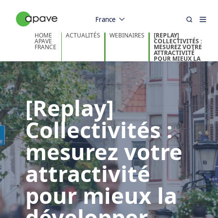
France
HOME
ACTUALITÉS
WEBINAIRES
[REPLAY]
APAVE
COLLECTIVITÉS :
FRANCE
MESUREZ VOTRE
ATTRACTIVITÉ
POUR MIEUX LA
DÉVELOPPER
[Replay]
Collectivités :
mesurez votre
attractivité
pour mieux la
développer