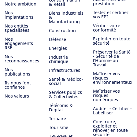
prestation
Notre ambition
& Retail
Testez et certifiez
Nos
Biens industriels
vos EPI
implantations
&
Manufacturing
Vérifier votre
Nos entités
conformité
spécialisées
Construction
Exploiter en toute
Nos
Défense
sécurité
engagements
RSE
Energies
Préserver la Santé
- Sécurité de
Nos
Industrie
l'Homme au
reconnaissances
chimique
Travail
Nos
Infrastructures
Maîtriser vos
publications
risques
Santé & Médico-
environnementaux
Ils nous font
social
confiance
Maîtriser vos
Services publics
risques
Nos valeurs
& Collectivités
numériques
Télécoms &
Auditer - Certifier -
Digital
Labelliser
Tertiaire
Construire,
exploiter et
Tourisme
rénover en toute
sécurité
TPE-PME et