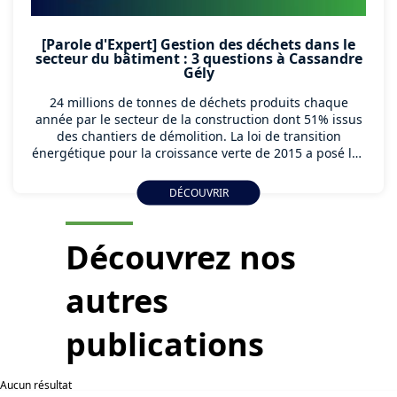
[Parole d'Expert] Gestion des déchets dans le
secteur du bâtiment : 3 questions à Cassandre
Gély
24 millions de tonnes de déchets produits chaque
année par le secteur de la construction dont 51% issus
des chantiers de démolition. La loi de transition
énergétique pour la croissance verte de 2015 a posé les
premiers jalons de la transition des secteurs du
bâtiment et de la construction vers une gestion
DÉCOUVRIR
circulaire et vertueuse des déchets. Apave vous
accompagne.
Découvrez nos
autres
publications
Aucun résultat