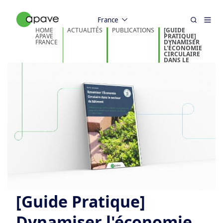
France
HOME
ACTUALITÉS
PUBLICATIONS
[GUIDE
APAVE
PRATIQUE]
FRANCE
DYNAMISER
L'ÉCONOMIE
CIRCULAIRE
DANS LE
SECTEUR DU
BÂTIMENT
[Guide Pratique]
Dynamiser l'économie