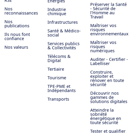
RSE
Energies
Préserver la Santé
- Sécurité de
Nos
Industrie
l'Homme au
reconnaissances
chimique
Travail
Nos
Infrastructures
Maîtriser vos
publications
risques
Santé & Médico-
environnementaux
Ils nous font
social
confiance
Maîtriser vos
Services publics
risques
Nos valeurs
& Collectivités
numériques
Télécoms &
Auditer - Certifier -
Digital
Labelliser
Tertiaire
Construire,
exploiter et
Tourisme
rénover en toute
sécurité
TPE-PME et
Indépendants
Découvrir nos
gammes de
Transports
solutions digitales
Atteindre la
sobriété
énergétique en
toute sécurité
Tester et qualifier