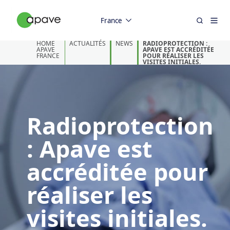
France
HOME
ACTUALITÉS
NEWS
RADIOPROTECTION :
APAVE
APAVE EST ACCRÉDITÉE
FRANCE
POUR RÉALISER LES
VISITES INITIALES.
Radioprotection
: Apave est
accréditée pour
réaliser les
visites initiales.