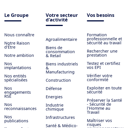
Le Groupe
Votre secteur
Vos besoins
d'activité
Nous connaître
Formation
professionnelle et
Agroalimentaire
sécurité au travail
Notre Raison
d'Être
Biens de
Rechercher une
consommation
prestation
Notre ambition
& Retail
Testez et certifiez
Nos
Biens industriels
vos EPI
implantations
&
Manufacturing
Vérifier votre
Nos entités
conformité
spécialisées
Construction
Exploiter en toute
Nos
Défense
sécurité
engagements
RSE
Energies
Préserver la Santé
- Sécurité de
Nos
Industrie
l'Homme au
reconnaissances
chimique
Travail
Nos
Infrastructures
Maîtriser vos
publications
risques
Santé & Médico-