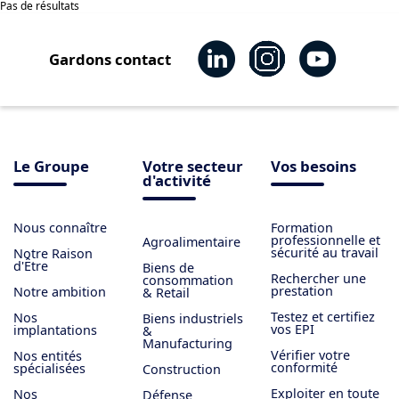
Pas de résultats
Gardons contact
Le Groupe
Votre secteur
Vos besoins
d'activité
Nous connaître
Formation
professionnelle et
Agroalimentaire
sécurité au travail
Notre Raison
d'Être
Biens de
Rechercher une
consommation
prestation
Notre ambition
& Retail
Testez et certifiez
Nos
Biens industriels
vos EPI
implantations
&
Manufacturing
Vérifier votre
Nos entités
conformité
spécialisées
Construction
Exploiter en toute
Nos
Défense