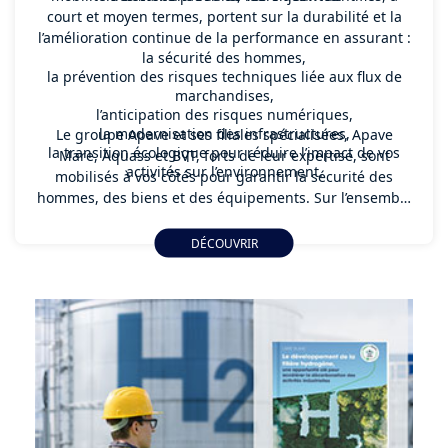
court et moyen termes, portent sur la durabilité et la
l’amélioration continue de la performance en assurant :
la sécurité des hommes,
la prévention des risques techniques liée aux flux de
marchandises,
l’anticipation des risques numériques,
la modernisation des infrastructures,
Le groupe Apave et ses filiales spécialisées, Apave
la transition écologique pour réduire l’impact de vos
Mare, Aquass et BVT, forts de leur expertise, sont
activités sur l’environnement.
mobilisés à vos côtés pour garantir la sécurité des
hommes, des biens et des équipements. Sur l’ensemble
de la chaîne de valeur de votre activité, nous élaborons
pour vous une réponse sur-mesure en phase avec les
DÉCOUVRIR
exigences réglementaires.