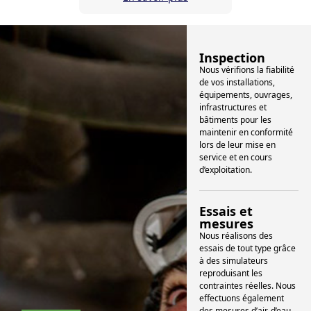
Inspection
Nous vérifions la fiabilité
de vos installations,
équipements, ouvrages,
infrastructures et
bâtiments pour les
maintenir en conformité
lors de leur mise en
service et en cours
d’exploitation.
Essais et
mesures
Nous réalisons des
essais de tout type grâce
à des simulateurs
reproduisant les
contraintes réelles. Nous
effectuons également
des mesures d’air, d’eau