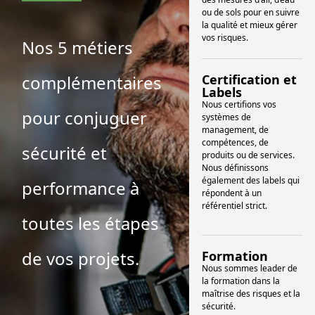
ou de sols pour en suivre
la qualité et mieux gérer
vos risques.
Nos 5 métiers
complémentaires
Certification et
Labels
Nous certifions vos
pour conjuguer
systèmes de
management, de
compétences, de
sécurité et
produits ou de services.
Nous définissons
également des labels qui
performance à
répondent à un
référentiel strict.
toutes les étapes
de vos projets.
Formation
Nous sommes leader de
la formation dans la
maîtrise des risques et la
sécurité.