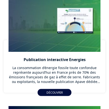
Publication interactive Energies
La consommation d’énergie fossile toute confondue
représente aujourd’hui en France près de 70% des
émissions françaises de gaz à effet de serre. Fabricants
ou exploitants, la nouvelle publication Apave dédiée
aux Energies et ses enjeux, vous permettra d’identifier
les principaux points d’attention auxquels vous devez
DÉCOUVRIR
être vigilant pour garantir le meilleur niveau de
sécurité pour vos installations de production d’énergies
et pour les Hommes qui les accompagnent.