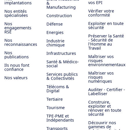
vos EPI
implantations
&
Manufacturing
Vérifier votre
Nos entités
conformité
spécialisées
Construction
Exploiter en toute
Nos
Défense
sécurité
engagements
RSE
Energies
Préserver la Santé
- Sécurité de
Nos
Industrie
l'Homme au
reconnaissances
chimique
Travail
Nos
Infrastructures
Maîtriser vos
publications
risques
Santé & Médico-
environnementaux
Ils nous font
social
confiance
Maîtriser vos
Services publics
risques
Nos valeurs
& Collectivités
numériques
Télécoms &
Auditer - Certifier -
Digital
Labelliser
Tertiaire
Construire,
exploiter et
Tourisme
rénover en toute
sécurité
TPE-PME et
Indépendants
Découvrir nos
gammes de
Transports